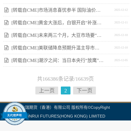
[转载自CME]市场消息喜忧参半 国际油价延续震荡走势
2025-12-12
[转载自CME]黄金大涨后，白银开启“补涨牛” ，金银比价修复有何玄机？
2025-12-11
[转载自CME]未来两三个月，大豆市场要“变脸”？
2025-12-10
[转载自CME]美联储降息预期升温主导市场 本周多国利率决议来袭
2025-12-10
[转载自CME]潮汐之间：当日本央行“放鹰”遇见美联储降息，美债走向何方？
2025-12-05
共166386条记录/16639页
上一页
2
下一页
金瑞期货（香港）有限公司 版权所有©CopyRight
JINRUI FUTURES(HONG KONG) LIMITED