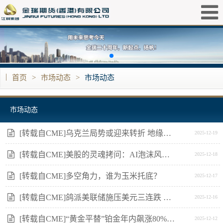
|
首页
>
市场动态
>
市场动态
市场动态
[转载自CME]乌克兰局势或迎来转折 地缘风险溢价消退导致油价大跌
2025-12-19
[转载自CME]美股的灵魂拷问：AI泡沫风险有多大？
2025-12-18
[转载自CME]多空角力，谁为玉米托底？
2025-12-17
[转载自CME]鸽派美联储施压美元三连跌 本周迎多国决议超级周
2025-12-16
[转载自CME]“黄金平替”铂金年内飙涨80%，谁在推动这场价值重估？
2025-12-12