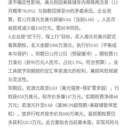
求不确定性影响，美元则因美联储年内再降两次息（12
月概率78.6%）与指数回弹至99的矛盾承压。企业测
算，若12月澳元兑美元跌破0.64（当前0.66），人民币
收款将减少超120万元，需对冲风险。​
A企业按“控下行、保上行”目标，买入澳元兑美元欧式
看跌期权，名义金额1000万澳元，执行价0.65（平衡成
本与保护），到期日12月12日（预留缓冲），期权费15
万澳元（折99万元人民币，占比1.5%，符合预算）。该
工具赋予到期按约定汇率卖澳元的权利，兼顾风险规避
与灵活性。​
到期后，若澳元跌至0.63（美元强势+铁矿需求弱），行
权获650万美元，较市价多赚147万元，扣期权费净得48
万元；若澳元升至0.68（澳洲CPI超预期+美联储暂停宽
松），放弃行权并按市价兑680万美元，虽损期权费仍
多获利220.5万元。此方案贴合当前基本面，实现风险与