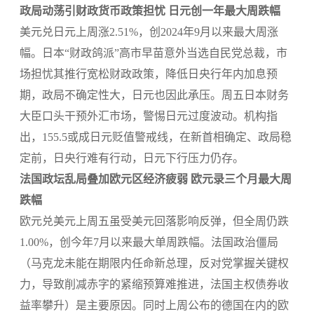
政局动荡引财政货币政策担忧 日元创一年最大周跌幅
美元兑日元上周涨2.51%，创2024年9月以来最大周涨
幅。日本“财政鸽派”高市早苗意外当选自民党总裁，市
场担忧其推行宽松财政政策，降低日央行年内加息预
期，政局不确定性大，日元也因此承压。周五日本财务
大臣口头干预外汇市场，警惕日元过度波动。机构指
出，155.5或成日元贬值警戒线，在新首相确定、政局稳
定前，日央行难有行动，日元下行压力仍存。
法国政坛乱局叠加欧元区经济疲弱 欧元录三个月最大周
跌幅
欧元兑美元上周五虽受美元回落影响反弹，但全周仍跌
1.00%，创今年7月以来最大单周跌幅。法国政治僵局
（马克龙未能在期限内任命新总理，反对党掌握关键权
力，导致削减赤字的紧缩预算难推进，法国主权债券收
益率攀升）是主要原因。同时上周公布的德国在内的欧