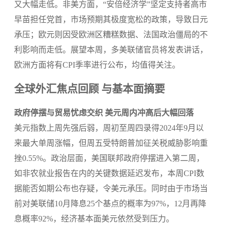
又大幅走低。非美方面，“安倍经济学”坚定支持者高市
早苗担任党首，市场预期其极度宽松的政策，导致日元
承压；欧元则因受欧洲区糟糕数据、法国政治僵局的不
利影响而走低。展望本周，多美联储官员将发表讲话，
欧洲方面将有CPI季率进行公布，均值得关注。
全球外汇焦点回顾 与基本面摘要
政府停摆与贸易忧虑交织 美元周内冲高后大幅回落
美元指数上周先强后弱，周初至周四录得2024年9月以
来最大单周涨幅，但周五受特朗普加征关税威胁影响重
挫0.55%。政治层面，美国联邦政府停摆进入第二周，
如非农就业报告在内的关键数据延迟发布，本周CPI数
据能否如期公布也存疑，令美元承压。同时由于市场当
前对美联储10月降息25个基点的概率为97%，12月再降
息概率92%，经济基本面美元依然受到压力。