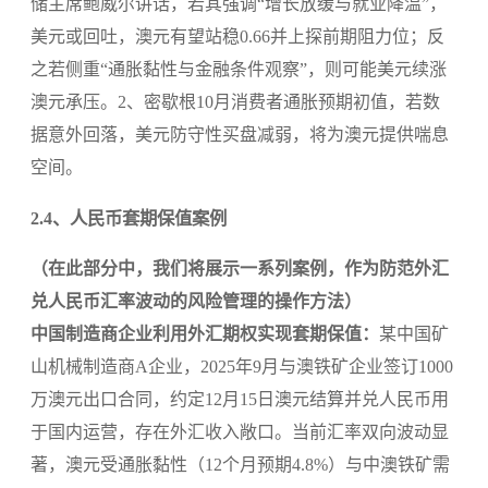
储主席鲍威尔讲话，若其强调“增长放缓与就业降温”，
美元或回吐，澳元有望站稳0.66并上探前期阻力位；反
之若侧重“通胀黏性与金融条件观察”，则可能美元续涨
澳元承压。2、密歇根10月消费者通胀预期初值，若数
据意外回落，美元防守性买盘减弱，将为澳元提供喘息
空间。
2.4、人民币套期保值案例
（在此部分中，我们将展示一系列案例，作为防范外汇
兑人民币汇率波动的风险管理的操作方法）
中国制造商企业利用外汇期权实现套期保值：
某中国矿
山机械制造商A企业，2025年9月与澳铁矿企业签订1000
万澳元出口合同，约定12月15日澳元结算并兑人民币用
于国内运营，存在外汇收入敞口。当前汇率双向波动显
著，澳元受通胀黏性（12个月预期4.8%）与中澳铁矿需