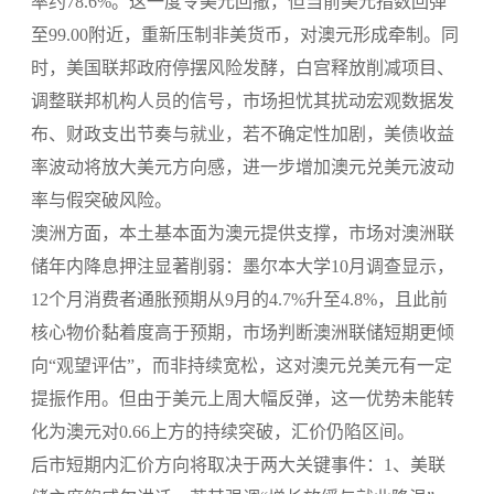
率约78.6%。这一度令美元回撤，但当前美元指数回弹
至99.00附近，重新压制非美货币，对澳元形成牵制。同
时，美国联邦政府停摆风险发酵，白宫释放削减项目、
调整联邦机构人员的信号，市场担忧其扰动宏观数据发
布、财政支出节奏与就业，若不确定性加剧，美债收益
率波动将放大美元方向感，进一步增加澳元兑美元波动
率与假突破风险。
澳洲方面，本土基本面为澳元提供支撑，市场对澳洲联
储年内降息押注显著削弱：墨尔本大学10月调查显示，
12个月消费者通胀预期从9月的4.7%升至4.8%，且此前
核心物价黏着度高于预期，市场判断澳洲联储短期更倾
向“观望评估”，而非持续宽松，这对澳元兑美元有一定
提振作用。但由于美元上周大幅反弹，这一优势未能转
化为澳元对0.66上方的持续突破，汇价仍陷区间。
后市短期内汇价方向将取决于两大关键事件：1、美联