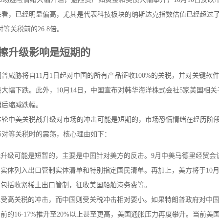
看，已经明显偏高，尤其是代表科技板块的纳斯达克指数估值已经超过了
对等关税前的26.8倍。
擦升级影响是短期的
特朗普威胁将自11月1日起对中国的所有产品征收100%的关税，并对关键
大幅下跌。此外，10月14日，中国宣布对韩华海洋株式会社5家美国相
稍后缩减跌幅。
本轮中美关税战升级对市场的冲击可能是短期的，市场恐慌情绪在经历阶段
布对等关税时的震荡，核心理由如下：
战升级可能是短暂的，主要是中国针对美方的反击。9月中美马德里经贸会
实体列入出口管制实体清单和特别指定国民清单。再加上，美方将于10月
，包括收紧稀土出口管制，征收美国船舶港务费等。
受高关税的冲击，而中国则受关税冲击相对要小。如果特朗普政府对中国
前的16-17%推升至20%以上甚至更高，美国通胀压力再度攀升。当前