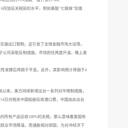
4月加征关税前的水平，例如美股“七姐妹”估值
软件实施出口管制，这引发了全球金融市场大动荡，
关子公司采取反制措施，市场担忧再度升温，晚上美
性发酵后将趋于平息。此外，其影响预计将弱于4
谈以来，美方持续新增出台一系列对华限制措施，
14日对相关中国船舶征收港口费，中国由此出台
的所有产品征收100%的关税，那么意味着美国有
美国就业市场降温，而通胀相对顽固，为对冲经济下