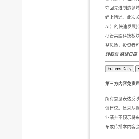
夺回先进制造领
综上所述，此次
AI）的快速发展
尽管美股科技板
整风险，投资者可
转载自 期货日报
Futures Daily
第三方内容免责
所有意见表达反
资建议。信息从
业绩并不预示将
布或传播本内容