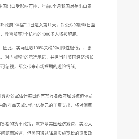
中国出口受影响可控，年前8个月我国对美出口累
政府“停摆”11日进入第11天，对公众的影响日益
、教育部等7个机构的4000多人将被解雇。
。因此，实际征收100%关税的可能性很低，，更
税、对内减税”的竞选承诺，并且当时美国经济增长
不可忽视，都会带来市场短期的避险情绪。
预算办公室估计每日约有75万名政府雇员被迫停薪
期内政府每天减少约4亿美元的工资支出，将对消费
施宽松的货币政策，就算是美国经济减速，美股大
链问题而减速，但美国通过降息实施宽松的货币政