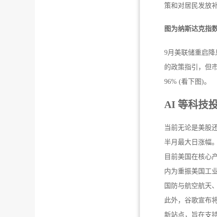
策和对居民发放补
图为纳斯达克指数
9月美联储重启降
的政策指引，但市
96% (看下图)。
AI 等科技
当前无论是美股还
半月最大日涨幅。
目前美国在核心产
内为重振美国工
国防与航空航天
此外，谷歌宣布将
新站点，旨在支持