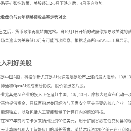
贴等扩张性政策，美股经过2-3月下跌之后，4月重启涨势。
收盘价与10年期美债收益率走势对比
息之后，货币政策再度转向宽松。自10月1日开始的政府停摆导致关键的
场普遍认为美联储10月有可能再次降息。根据芝商所FedWatch工具显
投入利好美股
是中国A股，科技创新尤其是AI快速发展是股市上涨的最大驱动。10月
博通和OpenAI达成重磅协议，股价领涨芯片股。
业尤其是AI产业的投入正在追赶中国。10月13日，摩根大通宣布启动一
业基地提供资金，目标直指对美国经济与国家安全至关重要的核心产业。
、能源独立，以及包括人工智能和量子计算在内的前沿科技。
在2027年前向南卡罗来纳州投资90亿美元，用于扩展谷歌在伯克利县
云计算服务和人工智能应用的增长需求。英特尔斥资320亿美元在亚利