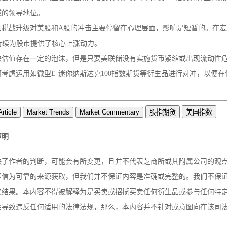
域的领导地位。
关税战升级对美股和A股的冲击主要停留在心理层面，影响是短暂的。在宏
持续为股市提供了核心上涨动力。
块估值存在一定的泡沫，但是只要美联储没有实施货币紧缩或出现流动性
考虑运用如微型E-迷你纳斯达克100指数期货等衍生品进行对冲，以便
Article
Market Trends
Market Commentary
股指期货
美国指数
声明
映了作者的判断，可能会有所变更，且并不代表芝商所或其附属公司的观
据信为可靠的来源获取，但我们并不保证内容是准确或完整的。我们不保
来结果。本内容不得被解释为是买卖或招揽买卖任何衍生品或参与任何特
会导致违反任何适用的法律法规，那么，本内容并不针对或意图向在该司