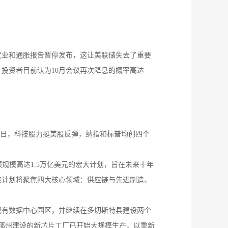
就业和通胀报告暂停发布，这让美联储失去了重要
示，投资者目前认为10月会议再次降息的概率高达
13日，科技股力挺美股反弹，纳指和标普均创四个
项规模高达1.5万亿美元的宏大计划，旨在未来十年
该计划将聚焦四大核心领域：供应链与先进制造、
的现有数据中心园区，并继续在多切斯特县建设两个
桑那州建设的新芯片工厂已开始大规模生产，以重新