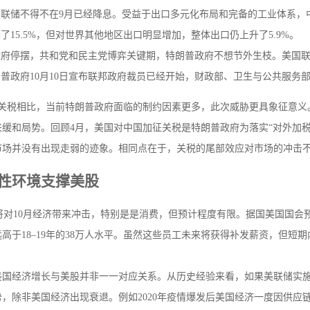
联储不得不在9月已经降息。受益于出口多元化布局和完备的工业体系，
了15.5%，但对世界其他地区出口明显增加，整体出口仍上升了5.9%。
府停摆，共和党和民主党博弈关键期，特朗普政府不想节外生枝。美国联邦
普政府10月10日宣布联邦政府裁员已经开始，财政部、卫生与公共服务部
加征关税相比，当前特朗普政府面临的制约因素更多，此次威胁更具象征意义
缓和局势。回顾4月，美国对中国加征关税是特朗普政府为落实“对外加
市场并没有出现走弱的迹象。相同点在于，关税的尾部效应对市场的冲击
性环境支撑美股
 将对10月经济带来冲击，特别是是消费，但预计程度有限。据国美国国会
高于18–19年的38万人水平。虽然这些员工未来将获得补发薪资，但短
。
美国经济增长与美股并非一一对应关系。从历史经验来看，如果美联储实
，除非美国经济出现衰退。例如2020年疫情爆发后美国经济一度因供应